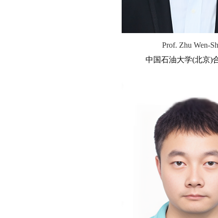
Prof. Zhu Wen-Sh
中国石油大学(北京)
黄宽教授（博导）主要
工过程研究，具体包括
集、离子液体、多孔材
离、化工模拟与计算等
Adv. Mater.、Angew. Ch
Ed.、AIChE J.、ACS Ca
期刊
50余篇
。
申请中国