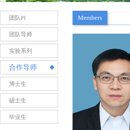
Members
团队PI
团队导师
实验系列
合作导师
朱文帅教授（博导），
年基金获得者，主要从
博士生
领域清洁油品制备，侧
剂、吸附剂和萃取剂的
硕士生
生产工艺用于汽、柴油
研究。
毕业生