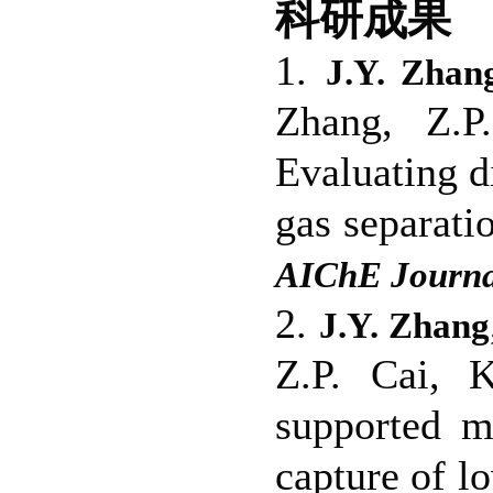
科研成果
1.
J.Y. Zhan
Zhang, Z.P
Evaluating d
gas separati
AIChE Journa
2.
J.Y. Zhang
Z.P. Cai, 
supported m
capture of 