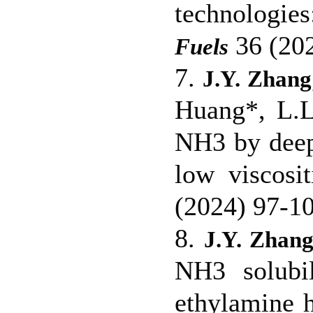
technologies
36 (20
Fuels
7.
J.Y. Zhang
Huang*, L.L.
NH3 by deep 
low viscosi
(2024) 97-
8.
J.Y. Zhan
NH3 solubil
ethylamine 