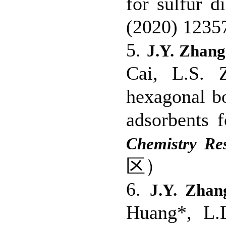
for sulfur d
(2020) 123
5.
J.Y. Zhang
Cai, L.S. 
hexagonal bo
adsorbents 
Chemistry Re
区）
6.
J.Y. Zhan
Huang*, L.