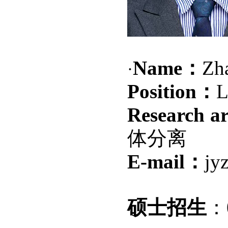
Name：
Zh
·
Position
：
L
Research a
体分离
E-mail：
jy
硕士招生
：