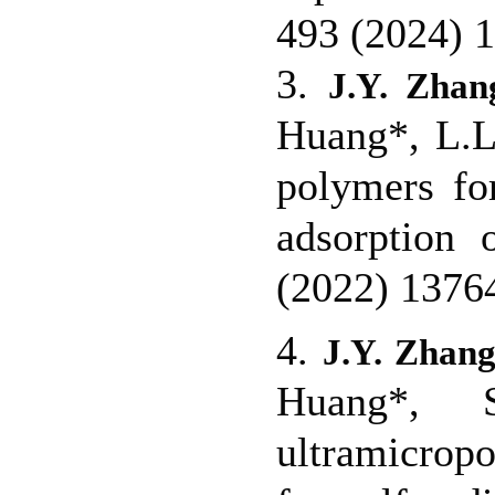
493 (2024)
3.
J.Y. Zhan
Huang*, L.L
polymers for
adsorption
(2022) 137
4.
J.Y. Zhan
Huang*, S
ultramicrop