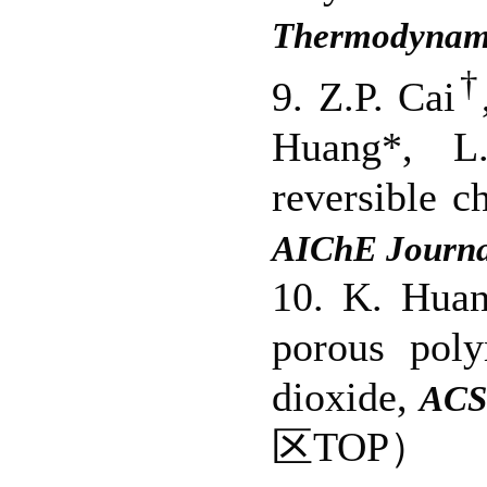
Thermodynam
†
9. Z.P. Cai
Huang*, L.L
reversible c
AIChE Journ
10. K. Hua
porous poly
dioxide,
ACS 
区TOP）